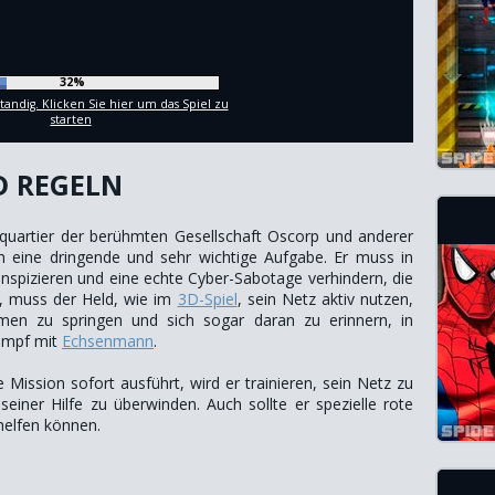
35%
tandig. Klicken Sie hier um das Spiel zu
starten
D REGELN
quartier der berühmten Gesellschaft Oscorp und anderer
eine dringende und sehr wichtige Aufgabe. Er muss in
inspizieren und eine echte Cyber-Sabotage verhindern, die
n, muss der Held, wie im
3D-Spiel
, sein Netz aktiv nutzen,
men zu springen und sich sogar daran zu erinnern, in
ampf mit
Echsenmann
.
Mission sofort ausführt, wird er trainieren, sein Netz zu
iner Hilfe zu überwinden. Auch sollte er spezielle rote
helfen können.