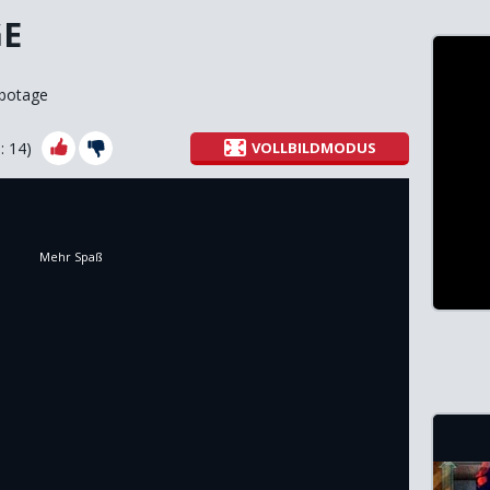
GE
botage
s:
14
)
VOLLBILDMODUS
Mehr Spaß