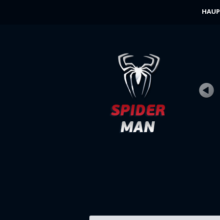
HAUP
FOTOJAGD
Bewertung
Ansichten 9K
Die berühmte Stadtzeitung The Daily Bug
hat sich entschieden, weitere Fotografen 
JETZT SPIELEN