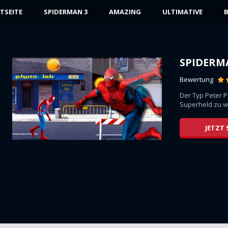
TSEITE
SPIDERMAN 3
AMAZING
ULTIMATIVE
B
SPIDERM
Bewertung
le
Der Typ Peter P
...
Superheld zu we
JETZT 