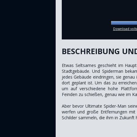
Download volls
BESCHREIBUNG UN
Etwas Seltsames geschieht im Haupt
Stadtgebäude. Und Spiderman bekam 
jedes Gebäude eindringen, sie genau 
dort geplant ist. Um das zu erreiche
um auf verschiedene hohe Plattfor
Feinden zu schießen, genau wie im K
Aber bevor Ultimate Spider-Man seine 
werfen und große Entfernungen mit se
Schilder sammeln, die ihm in Zukunft 