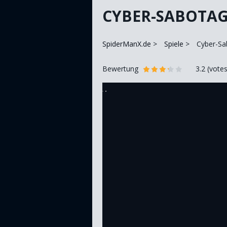
CYBER-SABOTA
SpiderManX.de
Spiele
Cyber-Sa
Bewertung
3.2
(vote