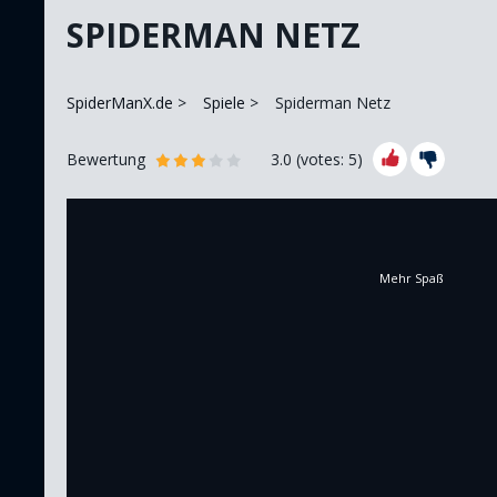
SPIDERMAN NETZ
SpiderManX.de
Spiele
Spiderman Netz
Bewertung
3.0
(votes:
5
)
Mehr Spaß