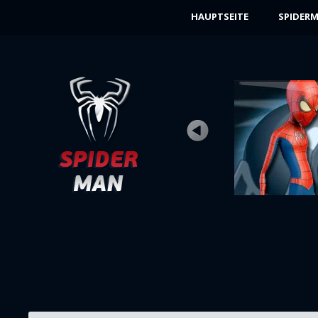
HAUPTSEITE
SPIDERM
SPIDERMAN 1
Bewertung
Ansichten 9K
Spiderman wird einen langen Aufstieg bis
zur Spitze des höchsten Gebäudes der ...
JETZT SPIELEN