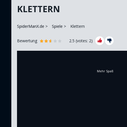
KLETTERN
SpiderManX.de
Spiele
Klettern
Bewertung
2.5
(votes:
2
)
Mehr Spaß