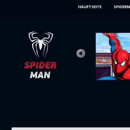
HAUPTSEITE
SPIDERM
GRUNER KOBOLD
Bewertung
Ansichten 9K
Ein weiteres Treffen mit dem schrecklichen
Grünen Kobold kann für Spiderman schlecht
...
JETZT SPIELEN